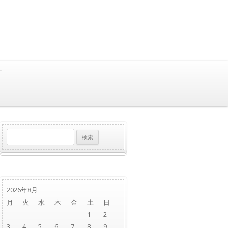
す
検
索:
2026年8月
月
火
水
木
金
土
日
1
2
3
4
5
6
7
8
9