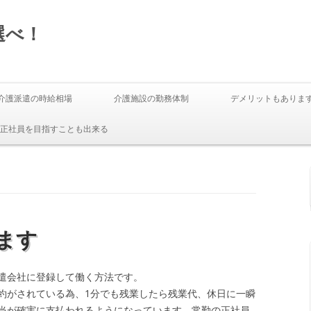
選べ！
Skip to content
介護派遣の時給相場
介護施設の勤務体制
デメリットもありま
正社員を目指すことも出来る
ます
遣会社に登録して働く方法です。
約がされている為、1分でも残業したら残業代、休日に一瞬
当が確実に支払われるようになっています。常勤の正社員