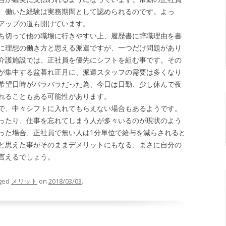
、働いた経験は実務期間として認められるのです。よっ
アップの道も開けています。
ち切って他の職場に行きやすい上、履歴書に辞職理由を書
に理想の働き方と思える派遣ですが、一つだけ問題があり
介護施設では、正社員を優先にシフトを組む事です。その
が集中する盆暮れ正月に、派遣スタッフの需要は多くなり
希望日時がバラバラだった為、今日は日勤、少し休んで夜
れることもある可能性があります。
で、中々シフトに入れてもらえない場合もあるようです。
ったり、仕事を忘れてしまう人が多々いるのが現状のよう
った場合、正社員で無い人は1分単位で給与を減らされると
と思えた事がそのままデメリットにもなる、まさに自分の
言えるでしょう。
ged
メリット
on
2018/03/03
.