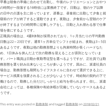
早番は朝食の準備に合わせて出勤し、午後のレクリエーションとおやつ
の時間が一段落する16時頃には業務終了です。日勤は、朝のケア以降
の日中の介護を主に担っています。遅番は、昼食前に出勤して夕食と就
寝前のケアが終了すると退勤できます。夜勤は、夕食前から翌朝のケア
が終了するまでの時間帯に従事しケアをし、日勤と入れ替わる形で仕事
場を後にするようです。
正職員の場合は、4週8休制が採用されており、1ヶ月当たりの平均勤務
日数は22～23日です。通常1ヶ月単位でシフトが組まれ、夜勤は3～5日
あるようです。夜勤は他の勤務形態よりも拘束時間が長くハードなた
め、1日休みを挟んだ上で次の勤務を迎えることが原則となっていま
す。パート職員は日勤か夜勤専従型を選べるようですが、正社員では勤
務形態を選り好み出来ないところが多いようです。因みに、派遣社員の
場合は、勤務形態も期間もライフスタイルに合わせて選択できる上に、
サービス残業を強要されることが少ないようです。時給制の契約の下で
働けるので、勤務した分だけしっかりと給与を得られます。但し、派遣
会社によっては、各種保険や有給休暇が完備していないケースもあるよ
うです。
This entry was posted in
勤務体制
and tagged
勤務体制
on
2018/02/21
.